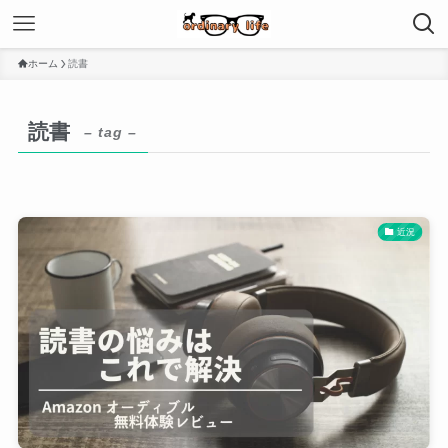
ホーム
読書
読書
– tag –
近況