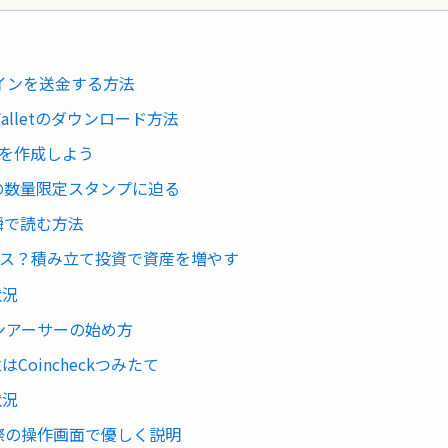
ド
トコインを送金する方法
Walletのダウンロード方法
ーを作成しよう
Tの数量限定スタンプに迫る
一瞬で読む方法
ス？積み立て投資で資産を増やす
状況
オンアーサーの始め方
oincheckつみたて
状況
実際の操作画面で優しく説明