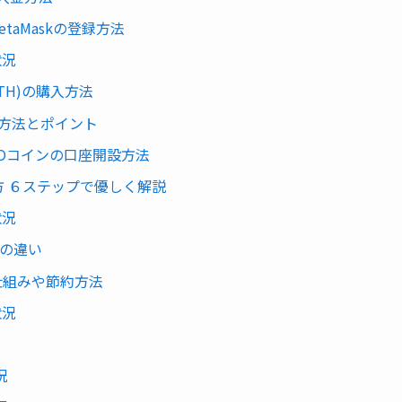
taMaskの登録方法
状況
ETH)の購入方法
開設方法とポイント
MOコインの口座開設方法
方 ６ステップで優しく解説
状況
の違い
仕組みや節約方法
状況
況