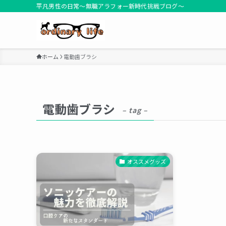
平凡男性の日常～無職アラフォー新時代挑戦ブログ～
ホーム
電動歯ブラシ
電動歯ブラシ
– tag –
オススメグッズ