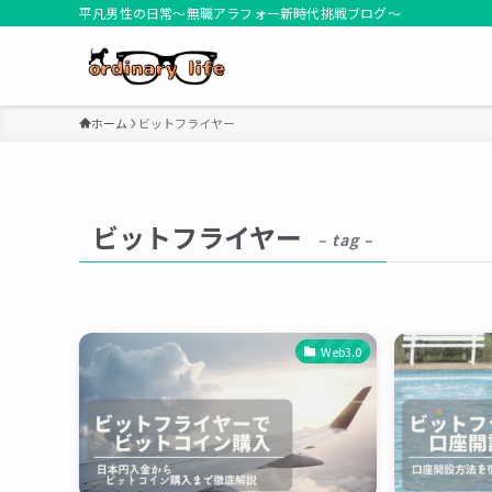
平凡男性の日常～無職アラフォー新時代挑戦ブログ～
ホーム
ビットフライヤー
ビットフライヤー
– tag –
Web3.0