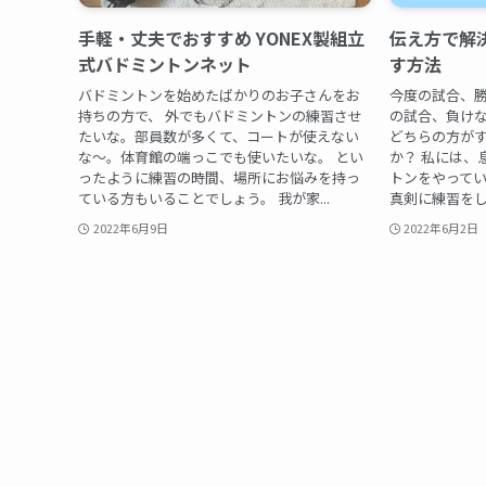
手軽・丈夫でおすすめ YONEX製組立
伝え方で解決
式バドミントンネット
す方法
バドミントンを始めたばかりのお子さんをお
今度の試合、勝
持ちの方で、 外でもバドミントンの練習させ
の試合、負けな
たいな。部員数が多くて、コートが使えない
どちらの方が
な〜。体育館の端っこでも使いたいな。 とい
か？ 私には、
ったように練習の時間、場所にお悩みを持っ
トンをやって
ている方もいることでしょう。 我が家...
真剣に練習をして
2022年6月9日
2022年6月2日