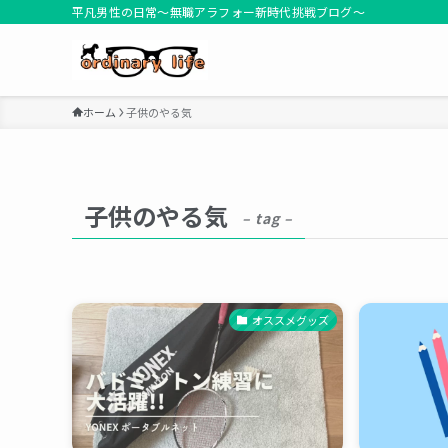
平凡男性の日常～無職アラフォー新時代挑戦ブログ～
ホーム
子供のやる気
子供のやる気
– tag –
オススメグッズ